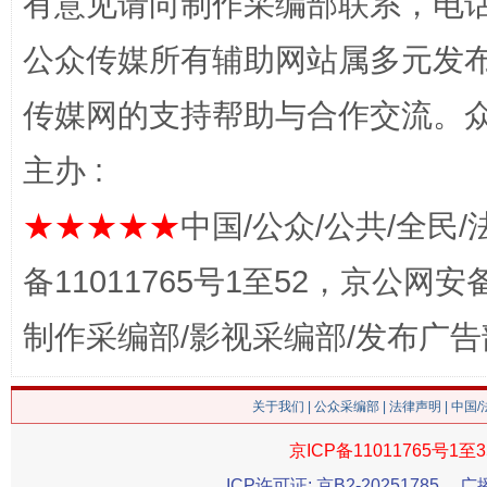
有意见请向制作采编部联系，电话：0
公众传媒所有辅助网站属多元发
传媒网的支持帮助与合作交流。
主办 :
★★★★★
中国/公众/公共/全民/
备11011765号1至52，京公网安备：
这是一记警钟！
谢
制作采编部/影视采编部/发布广告
关于我们
|
公众采编部
|
法律声明
| 中国
京ICP备11011765号1至3
ICP许可证: 京B2-20251785
广