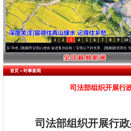
1
2
3
4
5
6
7
8
9
10
色
·[视频]
牢记初心使命 奋进复兴征程丨宝塔山下好光景..
·[视频]
因党而生 为党而战——
首页
»
时事新闻
司法部组织开展行
司法部组织开展行政处