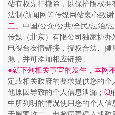
站有权先行撤除，以保护版权拥有者
法制/新闻网等传媒网站衷心致谢
二、
中国/公众/公共/全民/法治
传媒（北京）有限公司独家协办
生
“刷贴”乱象丛生
电视台友情链接，授权合法、健
源，并可添加相应链接。
●就下列相关事宜的发生，本网
定或相关政府的要求提供您的个
他原因导致的个人信息泄漏；
⑶
中所列明的情况使用您的个人信
揭批美国五大"原罪"
"炒
于黑客攻击、电脑病毒侵入或政