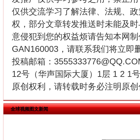
仅供交流学习了解法律、法规、政
权，部分文章转发推送时未能及时
意侵犯到您的权益烦请告知本网制作采编
今
在谋一域中谋全局
GAN160003，请联系我们将立即删
投稿邮箱：3555333776@QQ
12号（华声国际大厦）1层 1 2
原创权利，请转载时务必注明原创作
全球视频图文新闻
习近平的博鳌关键词
魏明亮