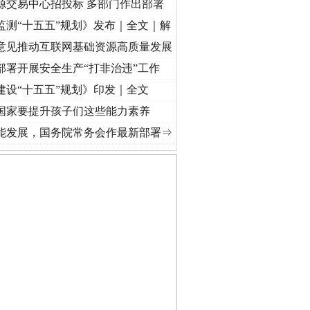
源交易中心招投标 多部门作出部署
监测“十五五”规划》发布｜全文｜解
意见推动互联网基础资源高质量发展
部署开展安全生产“打非治违”工作
建设“十五五”规划》印发｜全文
国家要提升孩子们这些能力素养
频]
牢记初心使命 奋进复兴征程丨“转折之城”激荡..
·[视频]
牢记初心使命 奋进复兴征程丨
能发展，国务院常务会作最新部署⇒
公安厅征集新型黑恶违法..
6家美国实体采取反制措..
起首例对外贸易国家安全..
通报西安赛格商场坠亡事件
产可执”到“全额执行”
检抗诉的疑难复杂刑事案件