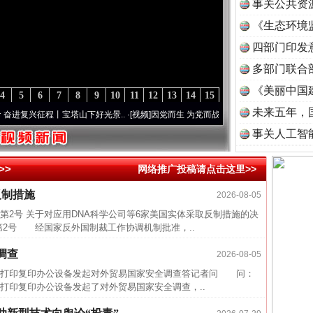
事关公共资
《生态环境
读
四部门印发
多部门联合
《美丽中国
4
5
6
7
8
9
10
11
12
13
14
15
未来五年，
复兴征程丨宝塔山下好光景..
·[视频]
因党而生 为党而战——百年“纪”事⑧加强纪律..
·[视
事关人工智
>>
网络推广投稿请点击这里>>
反制措施
2026-08-05
四川省
第2号 关于对应用DNA科学公司等6家美国实体采取反制措施的决
中方对
第2号 经国家反外国制裁工作协调机制批准，..
中国发
调查
2026-08-05
官方
打印复印办公设备发起对外贸易国家安全调查答记者问 问：
从“无
打印复印办公设备发起了对外贸易国家安全调查，..
最高