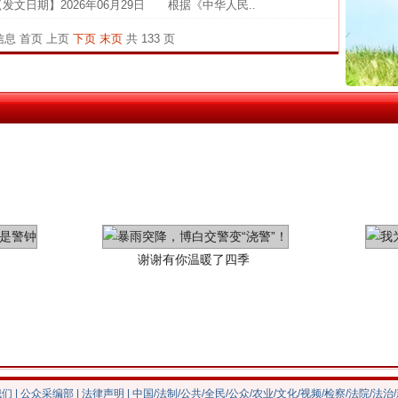
发文日期】2026年06月29日 根据《中华人民..
茶叶“炒上天”
闻令而
条信息
首页
上页
下页
末页
共 133 页
行业
执行
上半年
把老
谢谢有你温暖了四季
我们
|
公众采编部
|
法律声明
| 中国/法制/公共/全民/公众/农业/文化/视频/检察/法院/法治