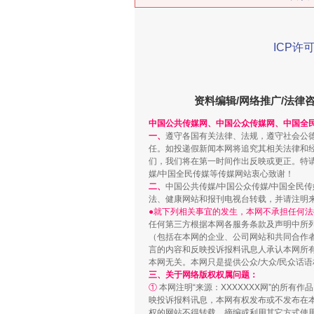
ICP许可
在谋一域中谋全局
资料编辑/网络推广/法律
中国公共传媒网、中国公众传媒网、中国全
一、
遵守各国有关法律、法规，遵守社会公
任。如投递假新闻本网将追究其相关法律和
们，我们将在第一时间作出反映或更正。特
媒/中国全民传媒等传媒网站衷心致谢！
二、
中国公共传媒/中国公众传媒/中国全民
法、健康网站和报刊电视台转载，并请注明
●就下列相关事宜的发生，本网不承担任何法
任何第三方根据本网各服务条款及声明中所
（包括在本网的企业、公司网站和共同合作
习近平的博鳌关键词
言的内容和反映投诉报料讯息人承认本网所
本网无关。本网只是提供公众/大众/民众话
三、关于网络版权权属问题：
①
本网注明“来源：XXXXXXX网”的所有
映投诉报料讯息，本网有权发布或不发布在
权的网站不得转载、摘编或利用其它方式使用