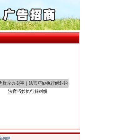
“神药”背后的真相
动明方向 靶向攻坚提质..
协会接连发公告
局长被指低俗骚扰女当事人
处分纪检监察干部1535人
百姓关切的事一件一件办好
法官巧妙执行解纠纷
/新闻网