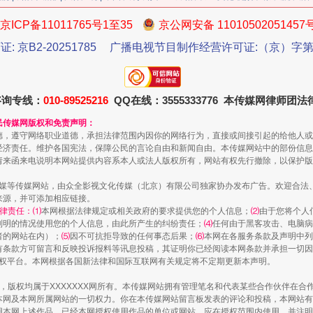
京ICP备11011765号1至35
京公网安备 11010502051457
证: 京B2-20251785
广播电视节目制作经营许可证:（京）字第3
今年投资意愿榜揭晓
咨询专线：
010-89525216
QQ在线：3555333776 本传媒网律师团
民传媒网版权和免责声明：
德，遵守网络职业道德，承担法律范围内因你的网络行为，直接或间接引起的给他人或
经济责任。维护各国宪法，保障公民的言论自由和新闻自由。本传媒网站中的部份信息
请来函来电说明本网站提供内容系本人或法人版权所有，网站有权先行撤除，以保护版
传媒等传媒网站，由众全影视文化传媒（北京）有限公司独家协办发布广告。欢迎合法
来源，并可添加相应链接。
律责任：⑴
本网根据法律规定或相关政府的要求提供您的个人信息；
⑵
由于您将个人
列明的情况使用您的个人信息，由此所产生的纠纷责任；
⑷
任何由于黑客攻击、电脑病
者的网站在内）；
⑸
因不可抗拒导致的任何事态后果；
⑹
本网在各服务条款及声明中列
有条款方可留言和反映投诉报料等讯息投稿，其证明你已经阅读本网条款并承担一切因
魏明亮严重违纪违法案透视
语权平台。本网根据各国新法律和国际互联网有关规定将不定期更新本声明。
作品，版权均属于XXXXXXX网所有。本传媒网站拥有管理笔名和代表某些合作伙伴在
本网及本网所属网站的一切权力。你在本传媒网站留言板发表的评论和投稿，本网站有
本网上述作品。已经本网授权使用作品的单位或网站，应在授权范围内使用，并注明“来