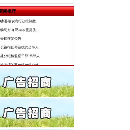
5死1伤，四川省安委会挂..
新闻推荐
0家县级农商行获批解散
动明方向 靶向攻坚提质..
协会接连发公告
局长被指低俗骚扰女当事人
处分纪检监察干部1535人
百姓关切的事一件一件办好
公安厅征集新型黑恶违法..
6家美国实体采取反制措..
起首例对外贸易国家安全..
通报西安赛格商场坠亡事件
产可执”到“全额执行”
检抗诉的疑难复杂刑事案件
5死1伤，四川省安委会挂..
0家县级农商行获批解散