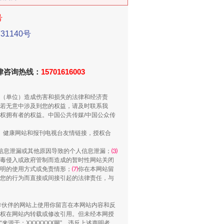
号
1140号
新中国诞生的见证
法律咨询热线：
15701616003
（单位）造成伤害和损失的法律和经济责
若无意中涉及到您的权益，请及时联系我
权拥有者的权益。中国公共传媒/中国公众传
、健康网站和报刊电视台友情链接，授权合
信息泄漏或其他原因导致的个人信息泄漏；
⑶
毒侵入或政府管制而造成的暂时性网站关闭
明的使用方式或免责情形；
⑺
你在本网站留
您的行为而直接或间接引起的法律责任，与
千亩耕地变“别墅”
合作伙伴的网站上使用你留言在本网站内容和反
权在网站内转载或修改引用。但未经本网授
源于：XXXXXXX网”。违反上述声明者，