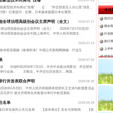
助新型技术向舆论“投毒”
2026-07-29
事故致
新型技术向舆论"投毒" Q "外交部发言人办公室"消息，
今日
时报》记者提问：近期，日本媒体披露日本右翼势..
四川1
闻令而
智能全球治理高级别会议主席声明（全文）
2026-07-17
行业
全球治理高级别会议主席声明（全文） 2026年7月17日至20
全球治理高级别会议在中国上海举行。中华人民共和国主..
执行
上半年
2026-07-13
发布双语视频《南海听涛》中国公共新闻网摘编：亓淦玉
把老
四川省
谈
2026-07-03
中方对
 当地时间2026年7月2日，中共中央政治局委员、外交部长
举行会谈。 王毅说，中丹交往历史悠久，两国..
中国发
官方
举行并发表联合声明
2026-06-30
026年6月29日，中华人民共和国商务部部长王文涛与欧盟委员会
从“无
员马罗什·谢夫乔维奇在布鲁塞尔举行中欧贸易投..
最高
注名单
2026-06-29
事故致
布将20家日本实体列入关注名单 【发布单位】安全与管制局 【发
四川1