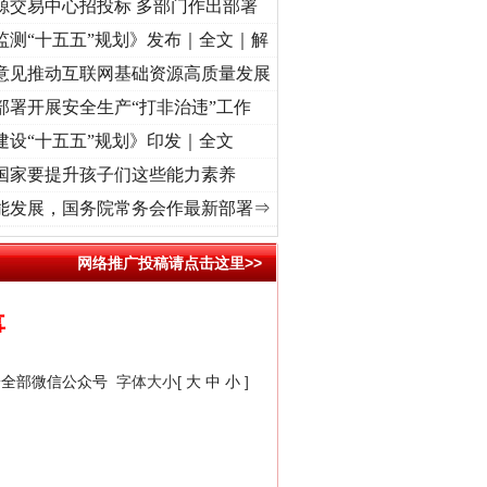
源交易中心招投标 多部门作出部署
监测“十五五”规划》发布｜全文｜解
意见推动互联网基础资源高质量发展
部署开展安全生产“打非治违”工作
建设“十五五”规划》印发｜全文
国家要提升孩子们这些能力素养
丨红船起航处 潮起..
·[视频]
一首歌的时间，读懂乐至的“诗与远方”
·[视频]
从《水浒传
能发展，国务院常务会作最新部署⇒
网络推广投稿请点击这里>>
事
安全部微信公众号
字体大小[
大
中
小
]