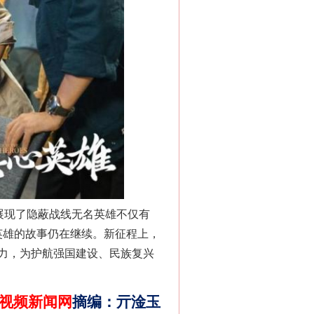
千亩耕地变“别墅”
别拿“量子”当幌子
展现了隐蔽战线无名英雄不仅有
名英雄的故事仍在继续。新征程上，
力，为护航强国建设、民族复兴
视频新闻网
摘编
：
亓淦玉