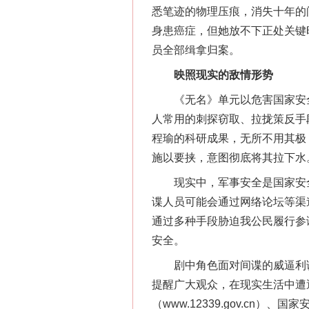
悉笔迹的物理压痕，消失十年的
身患癌症，但她放不下正处关键
员全部缉拿归案。
映照现实的敌情形势
网上购药对药下症？
《无名》单元以危害国家安全
人常用的刺探窃取、拉拢策反手
程瑜的科研成果，无所不用其极
施以要挟，意图彻底将其拉下水
现实中，军事安全是国家安全
谍人员可能会通过网络论坛等渠道
通过多种手段胁迫我公民履行参
安全。
这是一记警钟！
剧中角色面对间谍的威逼利诱、
提醒广大观众，在现实生活中遭
（www.12339.gov.c