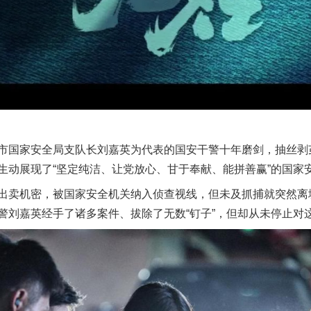
国家安全局支队长刘嘉英为代表的国安干警十年磨剑，抽丝剥
生动展现了“坚定纯洁、让党放心、甘于奉献、能拼善赢”的国家
卖机密，被国家安全机关纳入侦查视线，但未及抓捕就突然离
警刘嘉英经手了诸多案件、拔除了无数“钉子”，但却从未停止对