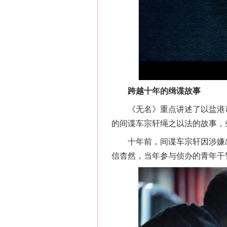
跨越十年的缉谍故事
《无名》重点讲述了以盐港市
的间谍车宗轩绳之以法的故事，
十年前，间谍车宗轩因涉嫌出
信杳然，当年参与侦办的青年干