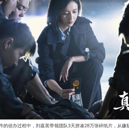
侦办过程中，刘嘉英带领团队3天拼凑28万张碎纸片，从嫌