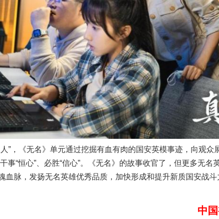
魏明亮严重违纪违法案透视
生物安全法正式实施
”，《无名》单元通过挖掘有血有肉的国安英模事迹，向观众
”、干事“恒心”、必胜“信心”。《无名》的故事收官了，但更多无
魂血脉，发扬无名英雄优秀品质，加快形成和提升新质国安战斗
中国