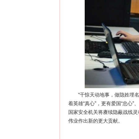
习近平的博鳌关键词
“刷贴”乱象丛生
“干惊天动地事，做隐姓埋名人
着英雄“真心”，更有爱国“忠心
国家安全机关将赓续隐蔽战线灵
伟业作出新的更大贡献。