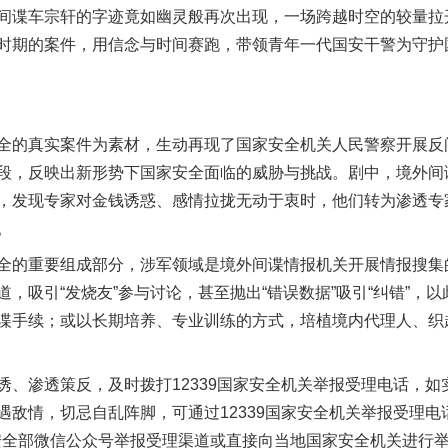
间谍车宗轩的字迹竟如幽灵般再次出现，一场跨越时空的较量拉
时期的案件，用信念与时间赛跑，带领青年一代国安干警为守护
茶叶“炒上天”
的真实案件为素材，生动再现了国家安全机关人民警察开展反
段，反映出新形势下国家安全面临的威胁与挑战。剧中，境外间
，发现专家对金钱诱惑、感情拉拢无动于衷时，他们转为渗透专
。
的重要组成部分，涉军领域是境外间谍情报机关开展情报搜集
，吸引“发烧友”参与讨论，甚至抛出“错误数据”吸引“纠错”，
谍手续；或以长期培养、专业训练的方式，培植境内代理人、织
谢谢有你温暖了四季
渗透策反，及时拨打12339国家安全机关举报受理电话，如
遇敌情，切忌自乱阵脚，可通过12339国家安全机关举报受理电
n）、国家安全部微信公众号举报受理渠道或直接向当地国家安全机关进行