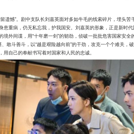
遗憾”。剧中支队长刘嘉英面对多如牛毛的线索碎片，埋头苦
身患重病，仍无私忘我，护我国安。刘嘉英的形象，正是新时代
的境外间谍，用“十年磨一剑”的韧劲，侦破一批批危害国家安全
精湛、敢斗善斗，以“越是艰险越向前”的干劲，攻克一个个难关，
，用自己的奉献书写着对国家和人民的忠诚。
今年投资意愿榜揭晓