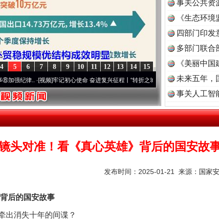
事关公共资
《生态环境
读
四部门印发
多部门联合
《美丽中国
4
5
6
7
8
9
10
11
12
13
14
15
未来五年，
[视频]
牢记初心使命 奋进复兴征程丨“转折之城”激荡..
·[视频]
牢记初心使命 奋进复兴征程
事关人工智
镜头对准！看《真心英雄》背后的国安故
发布时间：2025-01-21 来源：
国家
背后的国安故事
出消失十年的间谍？