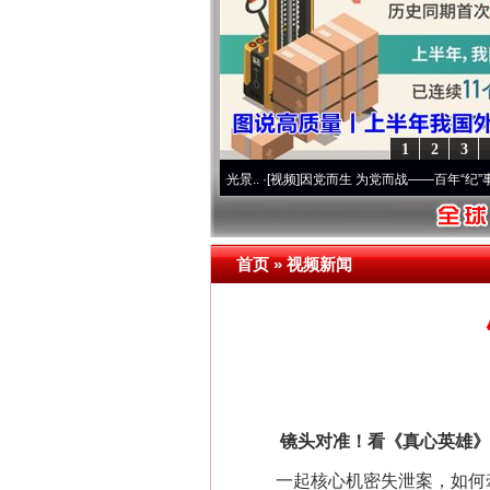
1
2
3
进复兴征程丨宝塔山下好光景..
·[视频]
因党而生 为党而战——百年“纪”事⑧加强纪律..
·
首页
»
视频新闻
镜头对准！看《真心英雄》
一起核心机密失泄案，如何牵