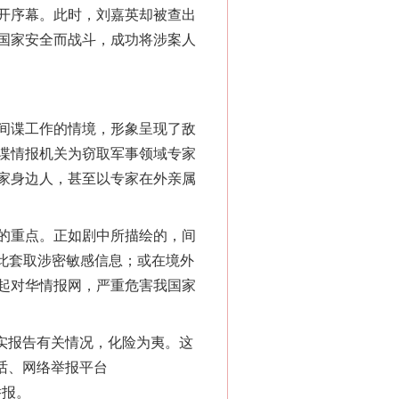
开序幕。此时，刘嘉英却被查出
国家安全而战斗，成功将涉案人
“神药”背后的真相
间谍工作的情境，形象呈现了敌
谍情报机关为窃取军事领域专家
家身边人，甚至以专家在外亲属
的重点。正如剧中所描绘的，间
以此套取涉密敏感信息；或在境外
起对华情报网，严重危害我国家
法官巧妙执行解纠纷
实报告有关情况，化险为夷。这
话、网络举报平台
举报。