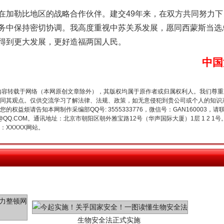
加勒比地区的战略合作伙伴。建交49年来，在双方共同努力下
务中保持密切协调。我高度重视中苏关系发展，愿同西蒙斯当选
得到更大发展，更好造福两国人民。
魏明亮严重违纪违法案透视
中国
内容转载于网络（本网原创文章除外），其版权均属于原作者或归属权利人。我们尊
同其观点。仅供交流学习了解法律、法规、政策，如无意侵犯到贵公司或个人的知识
权益烦请告知本网制作采编部QQ号: 3555333776，微信号：GAN160003，请
3776@QQ.COM。通讯地址：北京市朝阳区朝外雅宝路12号（华声国际大厦）1层 1 
XXXXX网站。
生物安全法正式实施