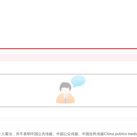
"炒鞋教程"里的骗局
，并不表明中国公共传媒、中国公众传媒、中国全民传媒China publics media/中国公
珠宝鉴定乱象