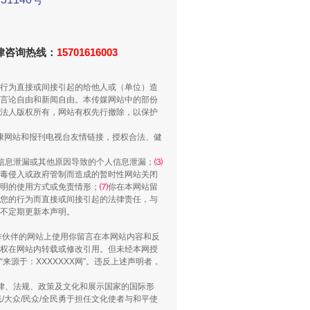
法律咨询热线：
15701616003
用生命托举生命
行为直接或间接引起的给他人或（单位）造
言论自由和新闻自由。本传媒网站中的部份
法人版权所有，网站有权先行撤除，以保护
健康网站和报刊电视台友情链接，授权合法、健
信息泄漏或其他原因导致的个人信息泄漏；
⑶
毒侵入或政府管制而造成的暂时性网站关闭
明的使用方式或免责情形；
⑺
你在本网站留
您的行为而直接或间接引起的法律责任，与
将不定期更新本声明。
合作伙伴的网站上使用你留言在本网站内容和反
侵吞公款13万，颠沛流离20年
权在网站内转载或修改引用。但未经本网授
源于：XXXXXXX网”。违反上述声明者，
法律、法规、政策及文化和展示国家的国际形
大众/民众/全民勇于担任文化使者与和平使