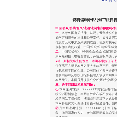
资料编辑/网络推广/法律
漫山遍野的桃花与雪山、麦地、白
中国/公众/公共/全民/法治/法制/新闻网版权
一、
遵守各国有关法律、法规，遵守社会公
成伤害和损失的法律和经济责任。如投递假
信息若无意中涉及到您的权益，请及时联系
版权拥有者的权益。中国/公众/公共/全民/法
二、
中国/公众/公共/全民/法治/法制/
康网站和报刊电视台转载，并请注明来源，
●就下列相关事宜的发生，本网不承担任何法
任何第三方根据本网各服务条款及声明中所
（包括在本网的企业、公司网站和共同合作
言的内容和反映投诉报料信息人承认本网所
本网无关。本网只是提供公众/公民/大众/
三、关于网络版权权属问题：
①
本网注明“来源：XXXXXXX网”的所有
招工难、用工荒背后
映投诉报料信息，本网有权发布或不发布在
权的网站不得转载、摘编或利用其它方式使用
本网将追究其相关法律责任和经济责任。如
②
凡本网注明“来源：XXXXXXX”（非
象，增强国家软实力，参与国际新闻舆论竞争