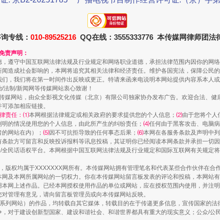
咨询专线：
010-89525216
QQ在线：3555333776 本传媒网律师团
藏房
除了知识还要"留白"
和免责声明：
德，遵守中国互联网法律法规及行业规定和网络职业道德，承担法律范围内因你的网络
新闻造成社会影响的，本网将追究其相关法律和经济责任。维护各国宪法，保障公民的
我们，我们将在第一时间作出反映或更正。特请来函来电说明本网站提供内容系本人或
治/法制/新闻网等传媒网站衷心致谢！
新闻网等传媒网站，由众全影视文化传媒（北京）有限公司独家协办发布广告。欢迎合法、
并可添加相应链接。
律责任：⑴
本网根据法律规定或相关政府的要求提供您的个人信息；
⑵
由于您将个人
列明的情况使用您的个人信息，由此所产生的纠纷责任；
⑷
任何由于黑客攻击、电脑病
者的网站在内）；
⑸
因不可抗拒导致的任何事态后果；
⑹
本网在各服务条款及声明中列
有条款方可留言和反映投诉报料等讯息投稿，其证明你已经阅读本网条款并承担一切因
民众/全民话语权平台。本网根据中国互联网法律法规及行业规定和国际互联网有关规定
送你一朵小红花
作品，版权均属于XXXXXXX网所有。本传媒网站拥有管理笔名和代表某些合作伙伴在
本网及本网所属网站的一切权力。你在本传媒网站留言板发表的评论和投稿，本网站有
本网上述作品。已经本网授权使用作品的单位或网站，应在授权范围内使用，并注明“来
您对管理有意见，请向留言板管理员或向本传媒网站反映。
本传媒系列网站）的作品，均转载自其它媒体，转载目的在于传递更多信息，宣传国家的
，对于建设创新型国家、建设和谐社会、和谐世界都具有重大的现实意义；公众/公民/