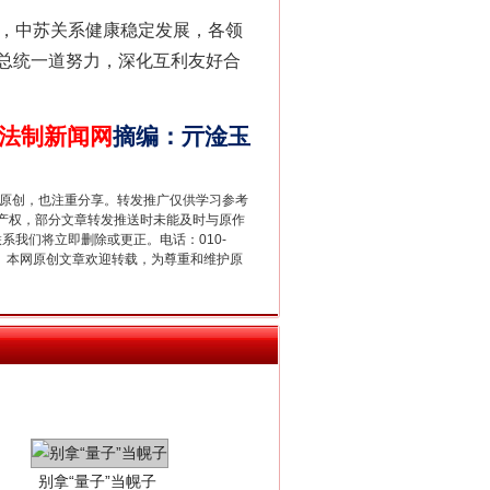
，中苏关系健康稳定发展，各领
总统一道努力，深化互利友好合
千亩耕地变“别墅”
法制新闻网
摘编
：
亓淦玉
重原创，也注重分享。转发推广仅供学习参考
产权，部分文章转发推送时未能及时与原作
联系我们将立即删除或更正。电话：010-
2 1号。本网原创文章欢迎转载，为尊重和维护原
别拿“量子”当幌子