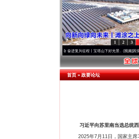
这是一记警钟！
1
2
3
个先锋队”本色
·[视频]
牢记初心使命 奋进复兴征程丨宝塔山下好光景..
·[视频]
因党而生 
首页
»
政要论坛
在谋一域中谋全局
习近平向苏里南当选总统西
2025年7月11日，国家主