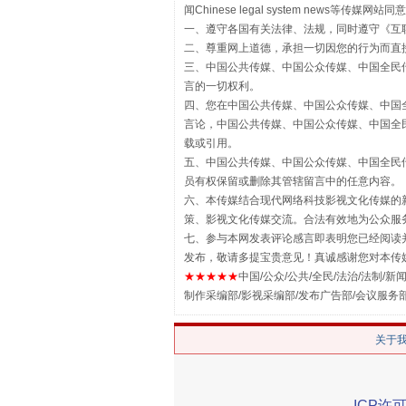
解纷+调解+退费，一次搞定
闻Chinese legal system new
一、遵守各国有关法律、法规，同时遵守《
互
二、尊重网上道德，承担一切因您的行为而直
三、中国公共传媒、中国公众传媒、中国全民传媒China 
言的一切权利。
四、您在中国公共传媒、中国公众传媒、中国全民传媒Chin
言论，中国公共传媒、中国公众传媒、中国全民传媒China
载或引用。
五、中国公共传媒、中国公众传媒、中国全民传媒China 
员有权保留或删除其管辖留言中的任意内容。
六、本传媒结合现代网络科技影视文化传媒的新
策、影视文化传媒交流。合法有效地为公众服
站台名比不上好声名
七、参与本网发表评论感言即表明您已经阅读并
发布，敬请多提宝贵意见！真诚感谢您对本传
★★★★★
中国/公众/公共/全民/法治/法制/新闻
制作采编部/影视采编部/发布广告部/会议服务
关于
ICP许可