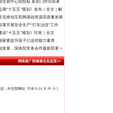
源交易中心招投标 多部门作出部署
法官巧妙执行解纠纷
监测“十五五”规划》发布｜全文｜解
意见推动互联网基础资源高质量发展
部署开展安全生产“打非治违”工作
建设“十五五”规划》印发｜全文
国家要提升孩子们这些能力素养
..
·[视频]
牢记初心使命 奋进复兴征程丨红船起航处 潮起..
·[视频]
一首歌的时间，读懂
能发展，国务院常务会作最新部署⇒
网络推广投稿请点击这里>>
新中国诞生的见证
来源：
外交部网站
字体大小[
大
中
小
]