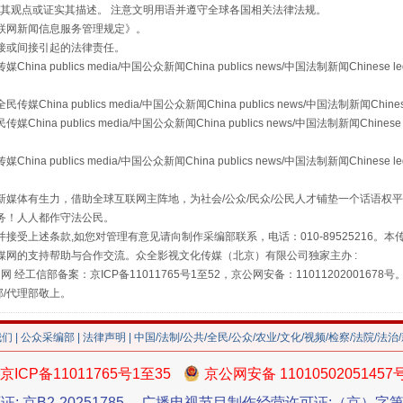
s等传媒网站同意其观点或证实其描述。 注意文明用语并遵守全球各国相关法律法规。
联网新闻信息服务管理规定
》。
接或间接引起的法律责任。
publics media/中国公众新闻China publics news/中国法制新闻Chinese l
a publics media/中国公众新闻China publics news/中国法制新闻Chinese
 publics media/中国公众新闻China publics news/中国法制新闻Chinese 
publics media/中国公众新闻China publics news/中国法制新闻Chinese l
媒体有生力，借助全球互联网主阵地，为社会/公众/民众/公民人才铺垫一个话语权平
务！人人都作守法公民。
接受上述条款,如您对管理有意见请向制作采编部联系，电话：010-89525216。
走近一线检察官
媒网的支持帮助与合作交流。众全影视文化传媒（北京）有限公司独家主办 :
网 经工信部备案：京ICP备11011765号1至52，京公网安备：11011202001678号
部/代理部敬上。
我们
|
公众采编部
|
法律声明
| 中国/法制/公共/全民/公众/农业/文化/视频/检察/法院/法治
京ICP备11011765号1至35
京公网安备 11010502051457
证: 京B2-20251785
广播电视节目制作经营许可证:（京）字第3