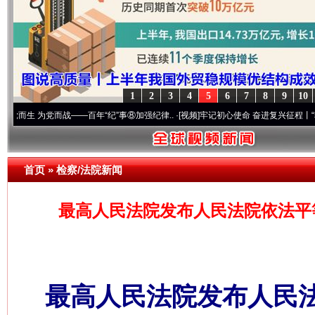
1
2
3
4
5
6
7
8
9
10
为党而战——百年“纪”事⑧加强纪律..
·[视频]
牢记初心使命 奋进复兴征程丨“转折之城”激
首页
»
检察/法院新闻
最高人民法院发布人民法院依法平
最高人民法院发布人民